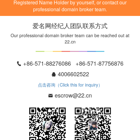
Registered Name Holder by yourself, or contact our
professional domain broker team.
爱名网经纪人团队联系方式
Our professional domain broker team can be reached out at
22.cn
+86-571-88276086 +86-571-87756876
4006602522
点击咨询（Click this for inquiry）
escrow@22.cn